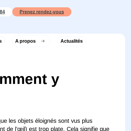
 84
Prenez rendez-vous
s
A propos
Actualités
omment y
que les objets éloignés sont vus plus
 de l’œil) est trop plate. Cela signifie que