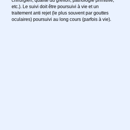
chirurgien, qualité du greffon, pathologie primitive,
etc.). Le suivi doit être poursuivi à vie et un
traitement anti rejet (le plus souvent par gouttes
oculaires) poursuivi au long cours (parfois à vie).
Les différentes techniques
ophtalmologiques de chirurgie
réfractive
La Photo Kératectomie Réfractive (PKR)