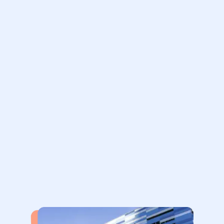
Dr Dimitri Coeuru, Spécialisé dans la chirurgie
réfractive et les greffes de cornée se fera un plaisir
de vous recevoir à son cabinet à l’Institut Sourdille
Atlantique de Nantes.
Prenez rendez-vous