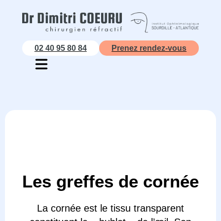
Aller
au
contenu
02 40 95 80 84
Prenez rendez-vous
Les greffes de cornée
La cornée est le tissu transparent